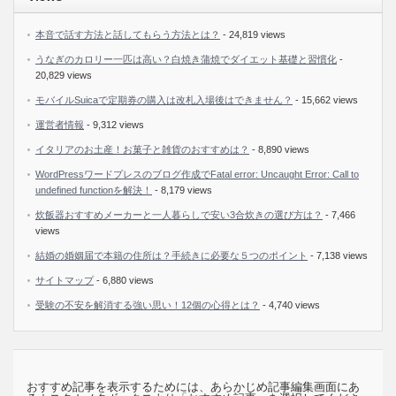
本音で話す方法と話してもらう方法とは？
- 24,819 views
うなぎのカロリー一匹は高い？白焼き蒲焼でダイエット基礎と習慣化
-
20,829 views
モバイルSuicaで定期券の購入は改札入場後はできません？
- 15,662 views
運営者情報
- 9,312 views
イタリアのお土産！お菓子と雑貨のおすすめは？
- 8,890 views
WordPressワードプレスのブログ作成でFatal error: Uncaught Error: Call to
undefined functionを解決！
- 8,179 views
炊飯器おすすめメーカーと一人暮らしで安い3合炊きの選び方は？
- 7,466
views
結婚の婚姻届で本籍の住所は？手続きに必要な５つのポイント
- 7,138 views
サイトマップ
- 6,880 views
受験の不安を解消する強い思い！12個の心得とは？
- 4,740 views
おすすめ記事を表示するためには、あらかじめ記事編集画面にあ