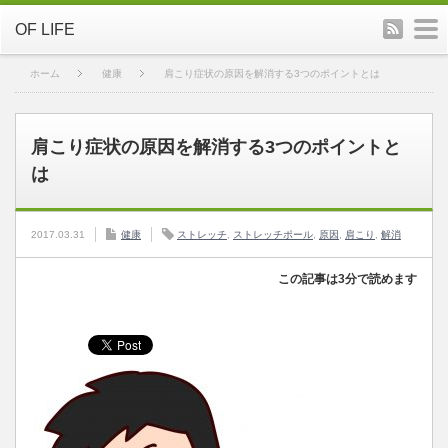
rss
m
OF LIFE
ホーム
健康
肩こり症状の原因を解消する3つのポイントとは
肩こり症状の原因を解消する3つのポイントと
は
2017.03.31
健康
ストレッチ
,
ストレッチポール
,
原因
,
肩こり
,
解消
この記事は3分で読めます