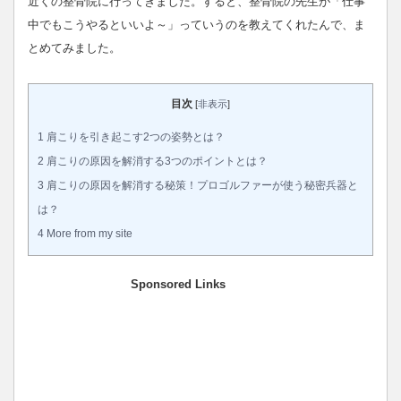
近くの整骨院に行ってきました。すると、整骨院の先生が「仕事
中でもこうやるといいよ～」っていうのを教えてくれたんで、ま
とめてみました。
目次
[
非表示
]
1
肩こりを引き起こす2つの姿勢とは？
2
肩こりの原因を解消する3つのポイントとは？
3
肩こりの原因を解消する秘策！プロゴルファーが使う秘密兵器と
は？
4
More from my site
Sponsored Links