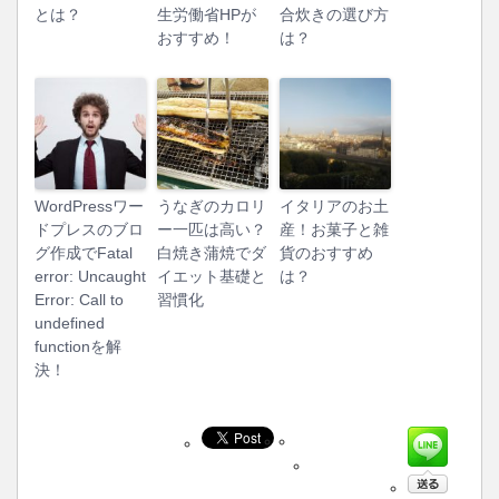
とは？
生労働省HPが
合炊きの選び方
おすすめ！
は？
WordPressワー
うなぎのカロリ
イタリアのお土
ドプレスのブロ
ー一匹は高い？
産！お菓子と雑
グ作成でFatal
白焼き蒲焼でダ
貨のおすすめ
error: Uncaught
イエット基礎と
は？
Error: Call to
習慣化
undefined
functionを解
決！