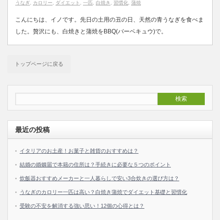
うなぎ
,
カロリー
,
ダイエット
,
一匹
,
白焼き
,
習慣化
,
蒲焼
こんにちは、イノです。先日の土用の丑の日、天然の青うなぎを食べま
した。贅沢にも、白焼きと蒲焼をBBQ(バーベキュウ)で。
トップページに戻る
最近の投稿
イタリアのお土産！お菓子と雑貨のおすすめは？
結婚の婚姻届で本籍の住所は？手続きに必要な５つのポイント
炊飯器おすすめメーカーと一人暮らしで安い3合炊きの選び方は？
うなぎのカロリー一匹は高い？白焼き蒲焼でダイエット基礎と習慣化
受験の不安を解消する強い思い！12個の心得とは？