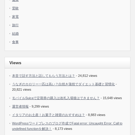
受験
家電
旅行
結婚
食事
Views
本音で話す方法と話してもらう方法とは？
- 24,812 views
うなぎのカロリー一匹は高い？白焼き蒲焼でダイエット基礎と習慣化
-
20,821 views
モバイルSuicaで定期券の購入は改札入場後はできません？
- 15,648 views
運営者情報
- 9,299 views
イタリアのお土産！お菓子と雑貨のおすすめは？
- 8,883 views
WordPressワードプレスのブログ作成でFatal error: Uncaught Error: Call to
undefined functionを解決！
- 8,173 views