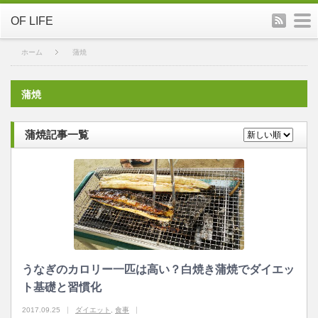
rss
m
OF LIFE
ホーム
蒲焼
蒲焼
蒲焼記事一覧
うなぎのカロリー一匹は高い？白焼き蒲焼でダイエッ
ト基礎と習慣化
2017.09.25
ダイエット
,
食事